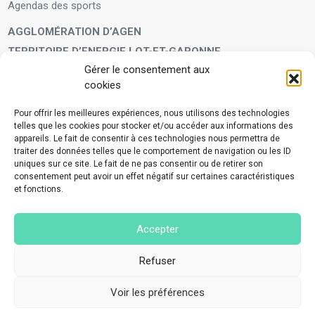
Agendas des sports
AGGLOMÉRATION D’AGEN
TERRITOIRE D’ENERGIE LOT-ET-GARONNE
Gérer le consentement aux
LA FAMILLE
cookies
Petite enfance
Enfants et adolescents
Pour offrir les meilleures expériences, nous utilisons des technologies
telles que les cookies pour stocker et/ou accéder aux informations des
VIVRE À VOS CÔTÉS
appareils. Le fait de consentir à ces technologies nous permettra de
Service municipal d’aide administrative
traiter des données telles que le comportement de navigation ou les ID
uniques sur ce site. Le fait de ne pas consentir ou de retirer son
Aide à la personne en difficulté
consentement peut avoir un effet négatif sur certaines caractéristiques
Télé-alerte
et fonctions.
Voisins vigilants
BIEN VIVRE ENSEMBLE
Accepter
Collecte des déchets ménagers et encombrants
Application Mes déchets-Agglo Agen
Refuser
Lutte contre les nuisances
Voir les préférences