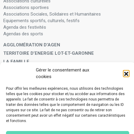
Associations culturelles
Associations sportives
Associations Sociales, Solidaires et Humanitaires
Equipements sportifs, culturels, festifs
Agenda des festivités
Agendas des sports
AGGLOMÉRATION D’AGEN
TERRITOIRE D’ENERGIE LOT-ET-GARONNE
LA FAMILLE
Petite enfance
Gérer le consentement aux
Enfants et adolescents
cookies
VIVRE À VOS CÔTÉS
Pour offrir les meilleures expériences, nous utilisons des technologies
telles que les cookies pour stocker et/ou accéder aux informations des
Service municipal d’aide administrative
appareils. Le fait de consentir à ces technologies nous permettra de
Aide à la personne en difficulté
traiter des données telles que le comportement de navigation ou les ID
Télé-alerte
uniques sur ce site. Le fait de ne pas consentir ou de retirer son
Voisins vigilants
consentement peut avoir un effet négatif sur certaines caractéristiques
et fonctions.
BIEN VIVRE ENSEMBLE