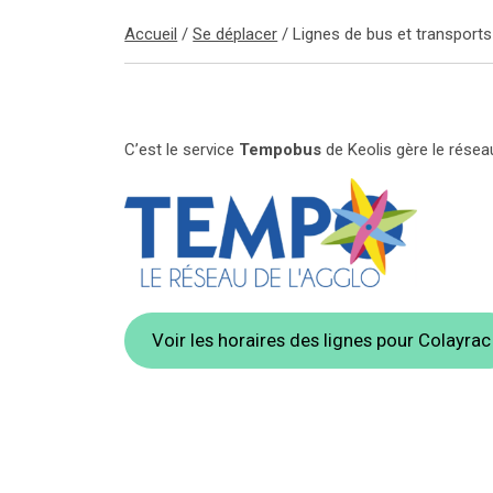
Accueil
/
Se déplacer
/
Lignes de bus et transports
C’est le service
Tempobus
de Keolis gère le résea
Voir les horaires des lignes pour Colayrac