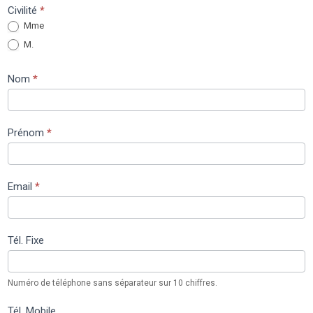
Contacter
Civilité
*
Mme
le
M.
maire
Nom
*
Prénom
*
Email
*
Tél. Fixe
Numéro de téléphone sans séparateur sur 10 chiffres.
Tél. Mobile