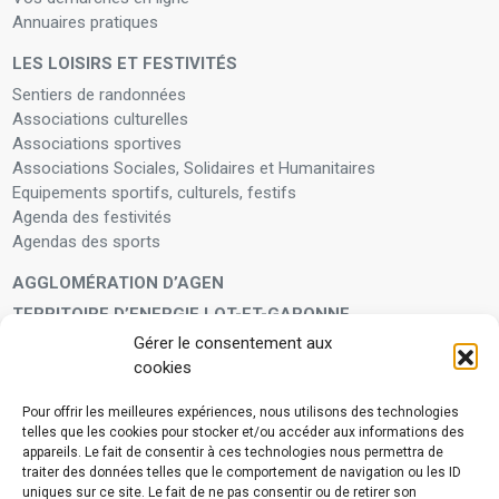
Annuaires pratiques
LES LOISIRS ET FESTIVITÉS
Sentiers de randonnées
Associations culturelles
Associations sportives
Associations Sociales, Solidaires et Humanitaires
Equipements sportifs, culturels, festifs
Agenda des festivités
Agendas des sports
AGGLOMÉRATION D’AGEN
TERRITOIRE D’ENERGIE LOT-ET-GARONNE
Gérer le consentement aux
LA FAMILLE
cookies
Petite enfance
Enfants et adolescents
Pour offrir les meilleures expériences, nous utilisons des technologies
telles que les cookies pour stocker et/ou accéder aux informations des
VIVRE À VOS CÔTÉS
appareils. Le fait de consentir à ces technologies nous permettra de
Service municipal d’aide administrative
traiter des données telles que le comportement de navigation ou les ID
uniques sur ce site. Le fait de ne pas consentir ou de retirer son
Aide à la personne en difficulté