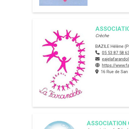
ASSOCIATI
Crèche
BAZILE Hélène (Pr
05 53 87 58 6
eajelafarand
https://www.f
16 Rue de San 
ASSOCIATION 