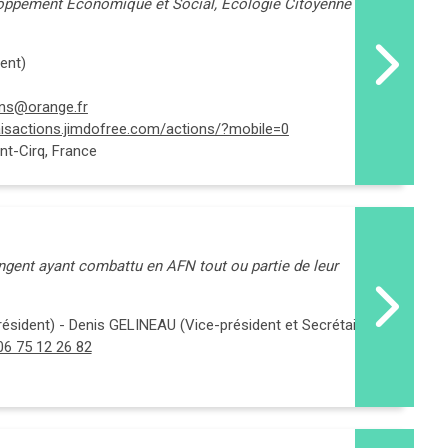
oppement Economique et Social, Ecologie Citoyenne et
ent)
ons@orange.fr
aisactions.jimdofree.com/actions/?mobile=0
nt-Cirq, France
ngent ayant combattu en AFN tout ou partie de leur
sident) - Denis GELINEAU (Vice-président et Secrétaire)
06 75 12 26 82