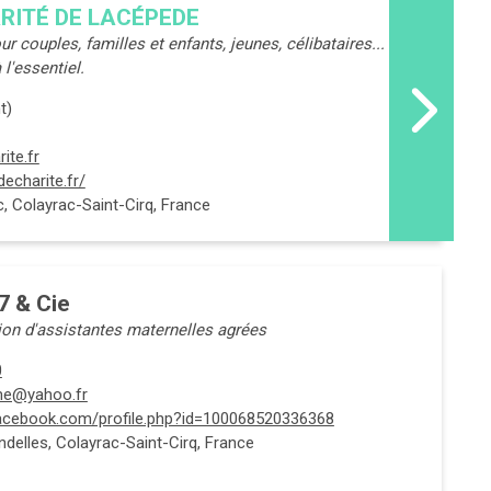
ARITÉ DE LACÉPEDE
ur couples, familles et enfants, jeunes, célibataires... Se
 l'essentiel.
t)
ite.fr
decharite.fr/
 Colayrac-Saint-Cirq, France
 & Cie
ion d'assistantes maternelles agrées
0
me@yahoo.fr
facebook.com/profile.php?id=100068520336368
ndelles, Colayrac-Saint-Cirq, France