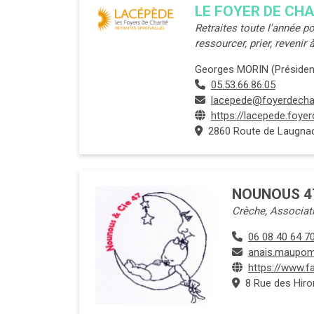
LE FOYER DE CH
Retraites toute l'année po
ressourcer, prier, revenir à
Georges MORIN (Présiden
05.53.66.86.05
lacepede@foyerdechar
https://lacepede.foyer
2860 Route de Laugnac,
NOUNOUS 47
Crèche, Associat
06 08 40 64 7
anais.maupo
https://www.
8 Rue des Hiro