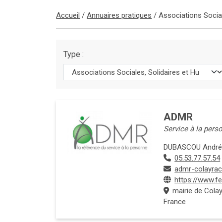
Accueil
/
Annuaires pratiques
/
Associations Social
Type :
ADMR
Service à la pers
DUBASCOU André 
05.53.77.57.54
admr-colayra
https://www.f
mairie de Colay
France