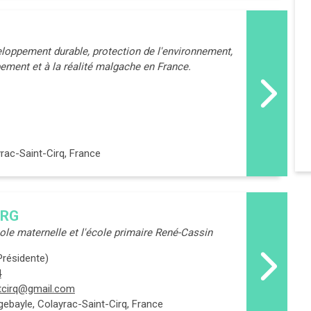
eloppement durable, protection de l'environnement,
pement et à la réalité malgache en France.
rac-Saint-Cirq, France
URG
ole maternelle et l'école primaire René-Cassin
Présidente)
4
tcirq@gmail.com
gebayle, Colayrac-Saint-Cirq, France