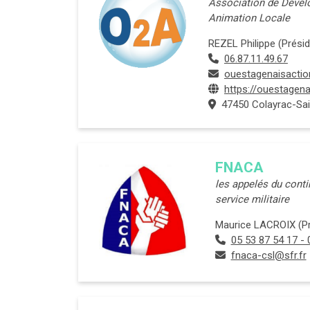
Association de Dével
Animation Locale
REZEL Philippe (Présid
06.87.11.49.67
ouestagenaisacti
https://ouestagen
47450 Colayrac-Sai
FNACA
les appelés du conti
service militaire
Maurice LACROIX (Pré
05 53 87 54 17 - 
fnaca-csl@sfr.fr