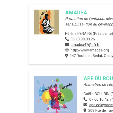
AMADEA
Protection de l'enfance, dév
sensibilisa- tion au dévelop
Hélène PERAIRE (Présidente)
06 13 98 00 26
amadea47@sfr.fr
http://www.amadea.org
947 Route du Bedat, Colay
APE DU BO
Animation de l'éc
Gaëlle BOULBIN (
07 66 10 42 7
ape.colayracs
209 Rte de Tar