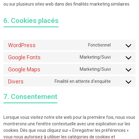
ou sur plusieurs sites web dans des finalités marketing similaires.
6. Cookies placés
WordPress
Fonctionnel
Consent
to
Google Fonts
Marketing/Suivi
Consent
service
to
wordpress
Google Maps
Marketing/Suivi
Consent
service
to
google-
Divers
Finalité en attente d’enquête
Consent
service
fonts
to
google-
7. Consentement
service
maps
divers
Lorsque vous visitez notre site web pour la première fois, nous vous
montrerons une fenêtre contextuelle avec une explication sur les
cookies. Dès que vous cliquez sur « Enregistrer les préférences »
vous nous autorisez à utiliser les catégories de cookies et