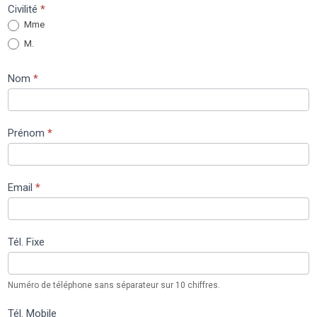
Je
Civilité
*
Mme
contacte
M.
la
Mairie
Nom
*
Prénom
*
Email
*
Tél. Fixe
Numéro de téléphone sans séparateur sur 10 chiffres.
Tél. Mobile