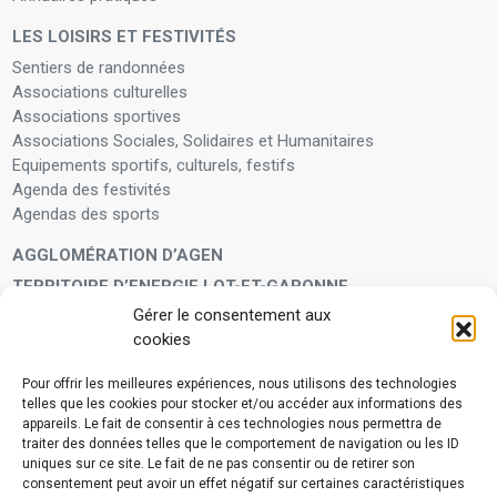
LES LOISIRS ET FESTIVITÉS
Sentiers de randonnées
Associations culturelles
Associations sportives
Associations Sociales, Solidaires et Humanitaires
Equipements sportifs, culturels, festifs
Agenda des festivités
Agendas des sports
AGGLOMÉRATION D’AGEN
TERRITOIRE D’ENERGIE LOT-ET-GARONNE
Gérer le consentement aux
LA FAMILLE
cookies
Petite enfance
Enfants et adolescents
Pour offrir les meilleures expériences, nous utilisons des technologies
telles que les cookies pour stocker et/ou accéder aux informations des
VIVRE À VOS CÔTÉS
appareils. Le fait de consentir à ces technologies nous permettra de
Service municipal d’aide administrative
traiter des données telles que le comportement de navigation ou les ID
uniques sur ce site. Le fait de ne pas consentir ou de retirer son
Aide à la personne en difficulté
consentement peut avoir un effet négatif sur certaines caractéristiques
Télé-alerte