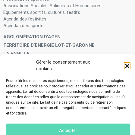
Associations Sociales, Solidaires et Humanitaires
Equipements sportifs, culturels, festifs
Agenda des festivités
Agendas des sports
AGGLOMÉRATION D’AGEN
TERRITOIRE D’ENERGIE LOT-ET-GARONNE
LA FAMILLE
Petite enfance
Gérer le consentement aux
Enfants et adolescents
cookies
VIVRE À VOS CÔTÉS
Pour offrir les meilleures expériences, nous utilisons des technologies
telles que les cookies pour stocker et/ou accéder aux informations des
Service municipal d’aide administrative
appareils. Le fait de consentir à ces technologies nous permettra de
Aide à la personne en difficulté
traiter des données telles que le comportement de navigation ou les ID
Télé-alerte
uniques sur ce site. Le fait de ne pas consentir ou de retirer son
Voisins vigilants
consentement peut avoir un effet négatif sur certaines caractéristiques
et fonctions.
BIEN VIVRE ENSEMBLE
Collecte des déchets ménagers et encombrants
Accepter
Application Mes déchets-Agglo Agen