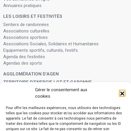
Annuaires pratiques
LES LOISIRS ET FESTIVITÉS
Sentiers de randonnées
Associations culturelles
Associations sportives
Associations Sociales, Solidaires et Humanitaires
Equipements sportifs, culturels, festifs
Agenda des festivités
Agendas des sports
AGGLOMÉRATION D’AGEN
TERRITOIRE D’ENERGIE LOT-ET-GARONNE
Gérer le consentement aux
LA FAMILLE
cookies
Petite enfance
Enfants et adolescents
Pour offrir les meilleures expériences, nous utilisons des technologies
telles que les cookies pour stocker et/ou accéder aux informations des
VIVRE À VOS CÔTÉS
appareils. Le fait de consentir à ces technologies nous permettra de
Service municipal d’aide administrative
traiter des données telles que le comportement de navigation ou les ID
uniques sur ce site. Le fait de ne pas consentir ou de retirer son
Aide à la personne en difficulté