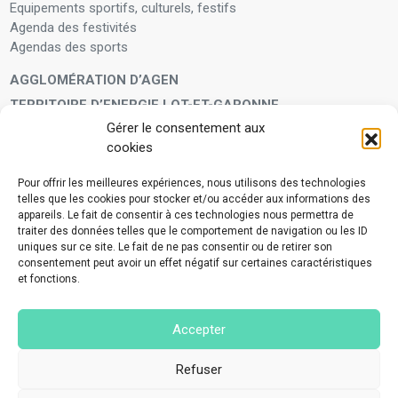
Equipements sportifs, culturels, festifs
Agenda des festivités
Agendas des sports
AGGLOMÉRATION D’AGEN
TERRITOIRE D’ENERGIE LOT-ET-GARONNE
Gérer le consentement aux
LA FAMILLE
cookies
Petite enfance
Enfants et adolescents
Pour offrir les meilleures expériences, nous utilisons des technologies
telles que les cookies pour stocker et/ou accéder aux informations des
VIVRE À VOS CÔTÉS
appareils. Le fait de consentir à ces technologies nous permettra de
Service municipal d’aide administrative
traiter des données telles que le comportement de navigation ou les ID
uniques sur ce site. Le fait de ne pas consentir ou de retirer son
Aide à la personne en difficulté
consentement peut avoir un effet négatif sur certaines caractéristiques
Télé-alerte
et fonctions.
Voisins vigilants
BIEN VIVRE ENSEMBLE
Accepter
Collecte des déchets ménagers et encombrants
Application Mes déchets-Agglo Agen
Refuser
Lutte contre les nuisances