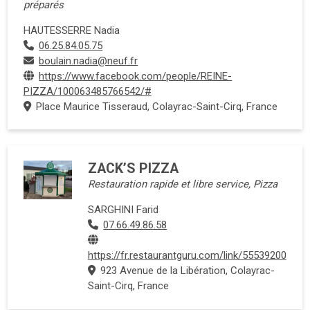
préparés
HAUTESSERRE Nadia
06.25.84.05.75
boulain.nadia@neuf.fr
https://www.facebook.com/people/REINE-
PIZZA/100063485766542/#
Place Maurice Tisseraud, Colayrac-Saint-Cirq, France
ZACK’S PIZZA
Restauration rapide et libre service, Pizza
SARGHINI Farid
07.66.49.86.58
https://fr.restaurantguru.com/link/55539200
923 Avenue de la Libération, Colayrac-
Saint-Cirq, France