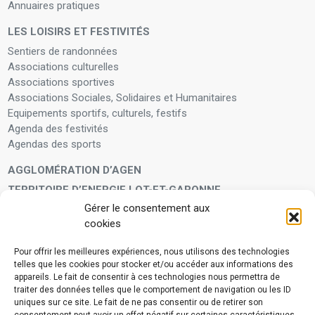
Annuaires pratiques
LES LOISIRS ET FESTIVITÉS
Sentiers de randonnées
Associations culturelles
Associations sportives
Associations Sociales, Solidaires et Humanitaires
Equipements sportifs, culturels, festifs
Agenda des festivités
Agendas des sports
AGGLOMÉRATION D’AGEN
TERRITOIRE D’ENERGIE LOT-ET-GARONNE
Gérer le consentement aux
LA FAMILLE
cookies
Petite enfance
Enfants et adolescents
Pour offrir les meilleures expériences, nous utilisons des technologies
telles que les cookies pour stocker et/ou accéder aux informations des
VIVRE À VOS CÔTÉS
appareils. Le fait de consentir à ces technologies nous permettra de
Service municipal d’aide administrative
traiter des données telles que le comportement de navigation ou les ID
uniques sur ce site. Le fait de ne pas consentir ou de retirer son
Aide à la personne en difficulté