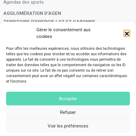
Agendas des sports
AGGLOMÉRATION D’AGEN
TERRITOIRE D’ENERGIE LOT-ET-GARONNE
Gérer le consentement aux
LA FAMILLE
cookies
Petite enfance
Enfants et adolescents
Pour offrir les meilleures expériences, nous utilisons des technologies
telles que les cookies pour stocker et/ou accéder aux informations des
VIVRE À VOS CÔTÉS
appareils. Le fait de consentir à ces technologies nous permettra de
Service municipal d’aide administrative
traiter des données telles que le comportement de navigation ou les ID
uniques sur ce site. Le fait de ne pas consentir ou de retirer son
Aide à la personne en difficulté
consentement peut avoir un effet négatif sur certaines caractéristiques
Télé-alerte
et fonctions.
Voisins vigilants
BIEN VIVRE ENSEMBLE
Accepter
Collecte des déchets ménagers et encombrants
Application Mes déchets-Agglo Agen
Refuser
Lutte contre les nuisances
Voir les préférences
©2023 Tous droits réservés - Made with love by
Nov#Agency