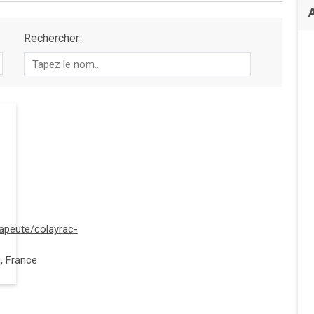
Rechercher :
rapeute/colayrac-
q, France