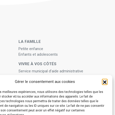
N
LA FAMILLE
Petite enfance
Enfants et adolescents
VIVRE À VOS CÔTÉS
Service municipal d’aide administrative
Aide à la personne en difficulté
Gérer le consentement aux cookies
Télé-alerte
s et
Voisins vigilants
les meilleures expériences, nous utilisons des technologies telles que les
 stocker et/ou accéder aux informations des appareils. Le fait de
BIEN VIVRE ENSEMBLE
 festifs
ces technologies nous permettra de traiter des données telles que le
Collecte des déchets ménagers et
 de navigation ou les ID uniques sur ce site. Le fait de ne pas consentir
encombrants
r son consentement peut avoir un effet négatif sur certaines