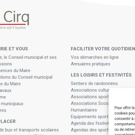
IRIE ET VOUS
FACILITER VOTRE QUOTIDIE
e, le Conseil municipal et ses
Vos démarches en ligne
sions
Annuaires pratiques
ences du Maire
LES LOISIRS ET FESTIVITÉS
ations du Conseil municipal
Sentiers de randonnées
re du Maire
Associations culturelles
ravaux
Associations sportives
sme
Associations Sociales, Solidaire
 municipaux
Pour offrir 
Humanitaires
res
cookies pour
Equipements sportifs, culturels,
consentir à 
PLACER
Agenda des festivités
comportement
de bus et transports scolaires
Agendas des sports
ou de retire