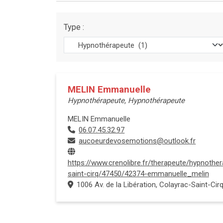
Type :
MELIN Emmanuelle
Hypnothérapeute, Hypnothérapeute
MELIN Emmanuelle
06.07.45.32.97
aucoeurdevosemotions@outlook.fr
https://www.crenolibre.fr/therapeute/hypnothe
saint-cirq/47450/42374-emmanuelle_melin
1006 Av. de la Libération, Colayrac-Saint-Cir