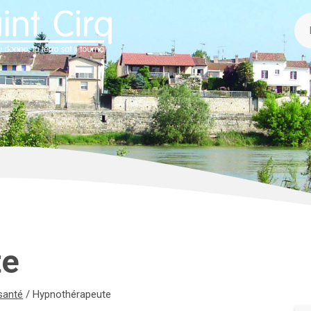
te
santé
/
Hypnothérapeute