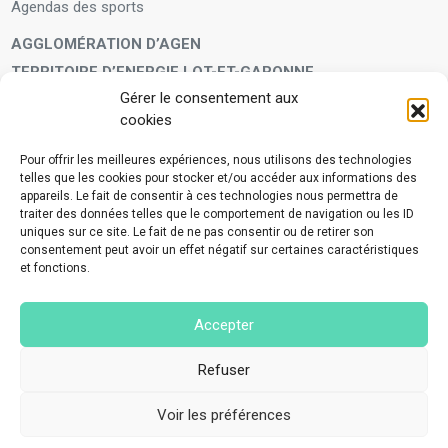
Agendas des sports
AGGLOMÉRATION D’AGEN
TERRITOIRE D’ENERGIE LOT-ET-GARONNE
Gérer le consentement aux
LA FAMILLE
cookies
Petite enfance
Enfants et adolescents
Pour offrir les meilleures expériences, nous utilisons des technologies
telles que les cookies pour stocker et/ou accéder aux informations des
VIVRE À VOS CÔTÉS
appareils. Le fait de consentir à ces technologies nous permettra de
Service municipal d’aide administrative
traiter des données telles que le comportement de navigation ou les ID
uniques sur ce site. Le fait de ne pas consentir ou de retirer son
Aide à la personne en difficulté
consentement peut avoir un effet négatif sur certaines caractéristiques
Télé-alerte
et fonctions.
Voisins vigilants
BIEN VIVRE ENSEMBLE
Accepter
Collecte des déchets ménagers et encombrants
Application Mes déchets-Agglo Agen
Refuser
Lutte contre les nuisances
Voir les préférences
©2023 Tous droits réservés - Made with love by
Nov#Agency