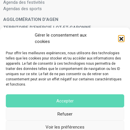
Agenda des festivités
Agendas des sports
AGGLOMÉRATION D’AGEN
TERRITOIRE D’ENERGIE LOT-ET-GARONNE
Gérer le consentement aux
LA FAMILLE
cookies
Petite enfance
Enfants et adolescents
Pour offrir les meilleures expériences, nous utilisons des technologies
telles que les cookies pour stocker et/ou accéder aux informations des
VIVRE À VOS CÔTÉS
appareils. Le fait de consentir à ces technologies nous permettra de
Service municipal d’aide administrative
traiter des données telles que le comportement de navigation ou les ID
uniques sur ce site. Le fait de ne pas consentir ou de retirer son
Aide à la personne en difficulté
consentement peut avoir un effet négatif sur certaines caractéristiques
Télé-alerte
et fonctions.
Voisins vigilants
BIEN VIVRE ENSEMBLE
Accepter
Collecte des déchets ménagers et encombrants
Application Mes déchets-Agglo Agen
Refuser
Lutte contre les nuisances
Voir les préférences