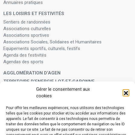
Annuaires pratiques
LES LOISIRS ET FESTIVITÉS
Sentiers de randonnées
Associations culturelles
Associations sportives
Associations Sociales, Solidaires et Humanitaires
Equipements sportifs, culturels, festifs
Agenda des festivités
Agendas des sports
AGGLOMÉRATION D’AGEN
TERRITOIRE D’ENERGIE LOT-ET-GARONNE
Gérer le consentement aux
LA FAMILLE
cookies
Petite enfance
Enfants et adolescents
Pour offrir les meilleures expériences, nous utilisons des technologies
telles que les cookies pour stocker et/ou accéder aux informations des
VIVRE À VOS CÔTÉS
appareils. Le fait de consentir à ces technologies nous permettra de
Service municipal d’aide administrative
traiter des données telles que le comportement de navigation ou les ID
uniques sur ce site. Le fait de ne pas consentir ou de retirer son
Aide à la personne en difficulté