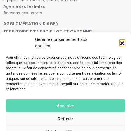
Agenda des festivités
Agendas des sports
AGGLOMÉRATION D’AGEN
TERRITOIRE D’ENERGIE LOT-ET-GARONNE
Gérer le consentement aux
LA FAMILLE
cookies
Petite enfance
Enfants et adolescents
Pour offrir les meilleures expériences, nous utilisons des technologies
telles que les cookies pour stocker et/ou accéder aux informations des
VIVRE À VOS CÔTÉS
appareils. Le fait de consentir à ces technologies nous permettra de
Service municipal d’aide administrative
traiter des données telles que le comportement de navigation ou les ID
uniques sur ce site. Le fait de ne pas consentir ou de retirer son
Aide à la personne en difficulté
consentement peut avoir un effet négatif sur certaines caractéristiques
Télé-alerte
et fonctions.
Voisins vigilants
BIEN VIVRE ENSEMBLE
Accepter
Collecte des déchets ménagers et encombrants
Application Mes déchets-Agglo Agen
Refuser
Lutte contre les nuisances