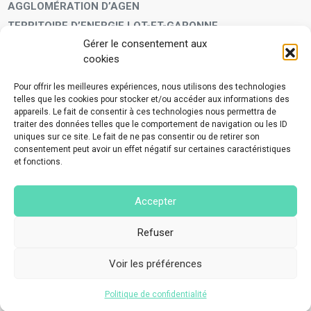
AGGLOMÉRATION D’AGEN
TERRITOIRE D’ENERGIE LOT-ET-GARONNE
Gérer le consentement aux
LA FAMILLE
cookies
Petite enfance
Enfants et adolescents
Pour offrir les meilleures expériences, nous utilisons des technologies
telles que les cookies pour stocker et/ou accéder aux informations des
VIVRE À VOS CÔTÉS
appareils. Le fait de consentir à ces technologies nous permettra de
Service municipal d’aide administrative
traiter des données telles que le comportement de navigation ou les ID
uniques sur ce site. Le fait de ne pas consentir ou de retirer son
Aide à la personne en difficulté
consentement peut avoir un effet négatif sur certaines caractéristiques
Télé-alerte
et fonctions.
Voisins vigilants
BIEN VIVRE ENSEMBLE
Accepter
Collecte des déchets ménagers et encombrants
Application Mes déchets-Agglo Agen
Refuser
Lutte contre les nuisances
Voir les préférences
©2023 Tous droits réservés - Made with love by
Nov#Agency
Politique de confidentialité
Politique de confidentialité
Mentions légales