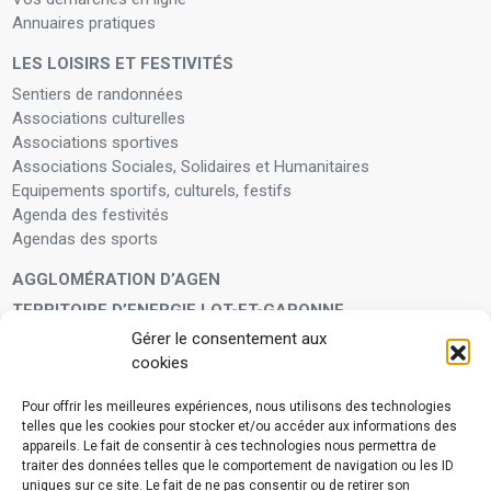
Annuaires pratiques
LES LOISIRS ET FESTIVITÉS
Sentiers de randonnées
Associations culturelles
Associations sportives
Associations Sociales, Solidaires et Humanitaires
Equipements sportifs, culturels, festifs
Agenda des festivités
Agendas des sports
AGGLOMÉRATION D’AGEN
TERRITOIRE D’ENERGIE LOT-ET-GARONNE
Gérer le consentement aux
LA FAMILLE
cookies
Petite enfance
Enfants et adolescents
Pour offrir les meilleures expériences, nous utilisons des technologies
telles que les cookies pour stocker et/ou accéder aux informations des
VIVRE À VOS CÔTÉS
appareils. Le fait de consentir à ces technologies nous permettra de
Service municipal d’aide administrative
traiter des données telles que le comportement de navigation ou les ID
uniques sur ce site. Le fait de ne pas consentir ou de retirer son