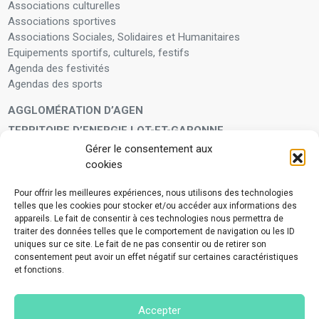
Associations culturelles
Associations sportives
Associations Sociales, Solidaires et Humanitaires
Equipements sportifs, culturels, festifs
Agenda des festivités
Agendas des sports
AGGLOMÉRATION D’AGEN
TERRITOIRE D’ENERGIE LOT-ET-GARONNE
Gérer le consentement aux
LA FAMILLE
cookies
Petite enfance
Enfants et adolescents
Pour offrir les meilleures expériences, nous utilisons des technologies
telles que les cookies pour stocker et/ou accéder aux informations des
VIVRE À VOS CÔTÉS
appareils. Le fait de consentir à ces technologies nous permettra de
Service municipal d’aide administrative
traiter des données telles que le comportement de navigation ou les ID
uniques sur ce site. Le fait de ne pas consentir ou de retirer son
Aide à la personne en difficulté
consentement peut avoir un effet négatif sur certaines caractéristiques
Télé-alerte
et fonctions.
Voisins vigilants
BIEN VIVRE ENSEMBLE
Accepter