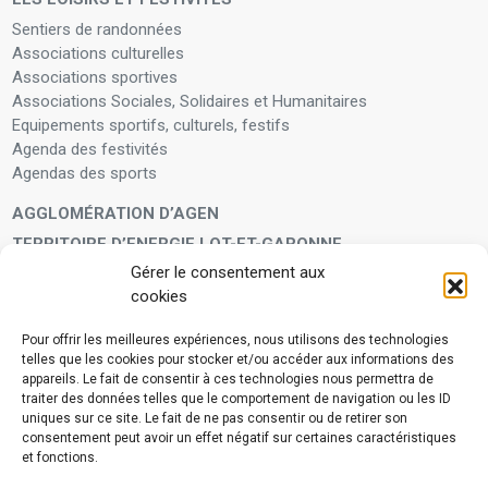
Sentiers de randonnées
Associations culturelles
Associations sportives
Associations Sociales, Solidaires et Humanitaires
Equipements sportifs, culturels, festifs
Agenda des festivités
Agendas des sports
AGGLOMÉRATION D’AGEN
TERRITOIRE D’ENERGIE LOT-ET-GARONNE
Gérer le consentement aux
LA FAMILLE
cookies
Petite enfance
Enfants et adolescents
Pour offrir les meilleures expériences, nous utilisons des technologies
telles que les cookies pour stocker et/ou accéder aux informations des
VIVRE À VOS CÔTÉS
appareils. Le fait de consentir à ces technologies nous permettra de
Service municipal d’aide administrative
traiter des données telles que le comportement de navigation ou les ID
uniques sur ce site. Le fait de ne pas consentir ou de retirer son
Aide à la personne en difficulté
consentement peut avoir un effet négatif sur certaines caractéristiques
Télé-alerte
et fonctions.
Voisins vigilants