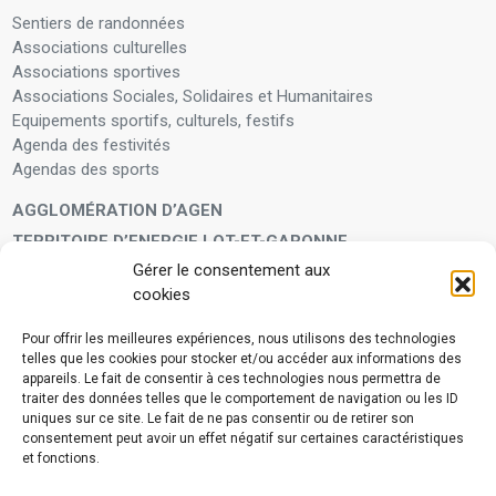
Sentiers de randonnées
Associations culturelles
Associations sportives
Associations Sociales, Solidaires et Humanitaires
Equipements sportifs, culturels, festifs
Agenda des festivités
Agendas des sports
AGGLOMÉRATION D’AGEN
TERRITOIRE D’ENERGIE LOT-ET-GARONNE
Gérer le consentement aux
LA FAMILLE
cookies
Petite enfance
Enfants et adolescents
Pour offrir les meilleures expériences, nous utilisons des technologies
telles que les cookies pour stocker et/ou accéder aux informations des
VIVRE À VOS CÔTÉS
appareils. Le fait de consentir à ces technologies nous permettra de
Service municipal d’aide administrative
traiter des données telles que le comportement de navigation ou les ID
uniques sur ce site. Le fait de ne pas consentir ou de retirer son
Aide à la personne en difficulté
consentement peut avoir un effet négatif sur certaines caractéristiques
Télé-alerte
et fonctions.
Voisins vigilants