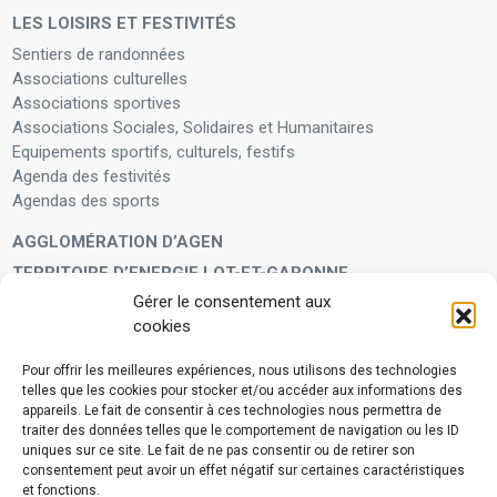
LES LOISIRS ET FESTIVITÉS
Sentiers de randonnées
Associations culturelles
Associations sportives
Associations Sociales, Solidaires et Humanitaires
Equipements sportifs, culturels, festifs
Agenda des festivités
Agendas des sports
AGGLOMÉRATION D’AGEN
TERRITOIRE D’ENERGIE LOT-ET-GARONNE
Gérer le consentement aux
LA FAMILLE
cookies
Petite enfance
Enfants et adolescents
Pour offrir les meilleures expériences, nous utilisons des technologies
telles que les cookies pour stocker et/ou accéder aux informations des
VIVRE À VOS CÔTÉS
appareils. Le fait de consentir à ces technologies nous permettra de
Service municipal d’aide administrative
traiter des données telles que le comportement de navigation ou les ID
uniques sur ce site. Le fait de ne pas consentir ou de retirer son
Aide à la personne en difficulté
consentement peut avoir un effet négatif sur certaines caractéristiques
Télé-alerte
et fonctions.