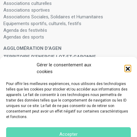
Associations culturelles
Associations sportives
Associations Sociales, Solidaires et Humanitaires
Equipements sportifs, culturels, festifs
Agenda des festivités
Agendas des sports
AGGLOMÉRATION D’AGEN
TERRITOIRE D’ENERGIE LOT-ET-GARONNE
Gérer le consentement aux
LA FAMILLE
cookies
Petite enfance
Enfants et adolescents
Pour offrir les meilleures expériences, nous utilisons des technologies
telles que les cookies pour stocker et/ou accéder aux informations des
VIVRE À VOS CÔTÉS
appareils. Le fait de consentir à ces technologies nous permettra de
Service municipal d’aide administrative
traiter des données telles que le comportement de navigation ou les ID
uniques sur ce site. Le fait de ne pas consentir ou de retirer son
Aide à la personne en difficulté
consentement peut avoir un effet négatif sur certaines caractéristiques
Télé-alerte
et fonctions.
Voisins vigilants
BIEN VIVRE ENSEMBLE
Accepter