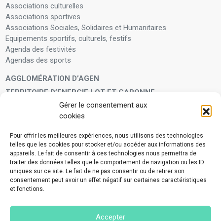
Associations culturelles
Associations sportives
Associations Sociales, Solidaires et Humanitaires
Equipements sportifs, culturels, festifs
Agenda des festivités
Agendas des sports
AGGLOMÉRATION D’AGEN
TERRITOIRE D’ENERGIE LOT-ET-GARONNE
Gérer le consentement aux
LA FAMILLE
cookies
Petite enfance
Enfants et adolescents
Pour offrir les meilleures expériences, nous utilisons des technologies
telles que les cookies pour stocker et/ou accéder aux informations des
VIVRE À VOS CÔTÉS
appareils. Le fait de consentir à ces technologies nous permettra de
Service municipal d’aide administrative
traiter des données telles que le comportement de navigation ou les ID
uniques sur ce site. Le fait de ne pas consentir ou de retirer son
Aide à la personne en difficulté
consentement peut avoir un effet négatif sur certaines caractéristiques
Télé-alerte
et fonctions.
Voisins vigilants
BIEN VIVRE ENSEMBLE
Accepter