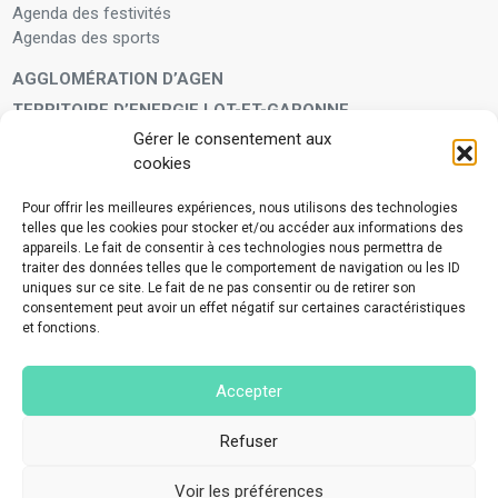
Agenda des festivités
Agendas des sports
AGGLOMÉRATION D’AGEN
TERRITOIRE D’ENERGIE LOT-ET-GARONNE
Gérer le consentement aux
LA FAMILLE
cookies
Petite enfance
Enfants et adolescents
Pour offrir les meilleures expériences, nous utilisons des technologies
telles que les cookies pour stocker et/ou accéder aux informations des
VIVRE À VOS CÔTÉS
appareils. Le fait de consentir à ces technologies nous permettra de
Service municipal d’aide administrative
traiter des données telles que le comportement de navigation ou les ID
uniques sur ce site. Le fait de ne pas consentir ou de retirer son
Aide à la personne en difficulté
consentement peut avoir un effet négatif sur certaines caractéristiques
Télé-alerte
et fonctions.
Voisins vigilants
BIEN VIVRE ENSEMBLE
Accepter
Collecte des déchets ménagers et encombrants
Application Mes déchets-Agglo Agen
Refuser
Lutte contre les nuisances
Voir les préférences