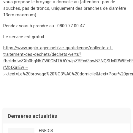
vous propose le broyage à domicile au (attention : pas de
souches, pas de troncs, uniquement des branches de diamètre
13cm maximum).
Rendez vous à prendre au : 0800 77 00 47.
Le service est gratuit.
https://www.agglo-agen.net/vie-quotidienne/collecte-et-
traitement-des-dechets/dechets-verts?
fbclid=IwZXh0bgNhZW0CMTAAYnJpZBExd3pwN3NQSUx0RWtFcE
rMbtXaIEw –
:~:text=Le%20broyage%20%C3%A0%20domicile&text=Pour%20pr
Dernières actualités
ENEDIS