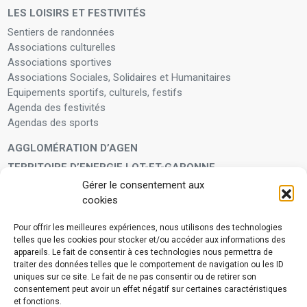
LES LOISIRS ET FESTIVITÉS
Sentiers de randonnées
Associations culturelles
Associations sportives
Associations Sociales, Solidaires et Humanitaires
Equipements sportifs, culturels, festifs
Agenda des festivités
Agendas des sports
AGGLOMÉRATION D’AGEN
TERRITOIRE D’ENERGIE LOT-ET-GARONNE
Gérer le consentement aux
LA FAMILLE
cookies
Petite enfance
Enfants et adolescents
Pour offrir les meilleures expériences, nous utilisons des technologies
telles que les cookies pour stocker et/ou accéder aux informations des
VIVRE À VOS CÔTÉS
appareils. Le fait de consentir à ces technologies nous permettra de
Service municipal d’aide administrative
traiter des données telles que le comportement de navigation ou les ID
uniques sur ce site. Le fait de ne pas consentir ou de retirer son
Aide à la personne en difficulté
consentement peut avoir un effet négatif sur certaines caractéristiques
Télé-alerte
et fonctions.