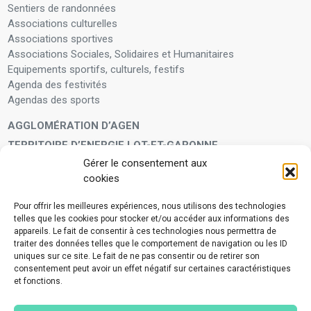
Sentiers de randonnées
Associations culturelles
Associations sportives
Associations Sociales, Solidaires et Humanitaires
Equipements sportifs, culturels, festifs
Agenda des festivités
Agendas des sports
AGGLOMÉRATION D’AGEN
TERRITOIRE D’ENERGIE LOT-ET-GARONNE
Gérer le consentement aux
LA FAMILLE
cookies
Petite enfance
Enfants et adolescents
Pour offrir les meilleures expériences, nous utilisons des technologies
telles que les cookies pour stocker et/ou accéder aux informations des
VIVRE À VOS CÔTÉS
appareils. Le fait de consentir à ces technologies nous permettra de
Service municipal d’aide administrative
traiter des données telles que le comportement de navigation ou les ID
uniques sur ce site. Le fait de ne pas consentir ou de retirer son
Aide à la personne en difficulté
consentement peut avoir un effet négatif sur certaines caractéristiques
Télé-alerte
et fonctions.
Voisins vigilants