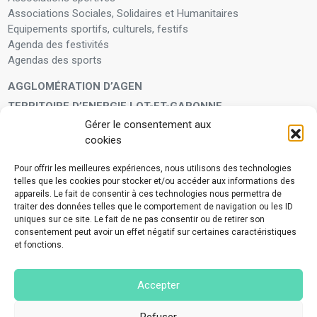
Associations Sociales, Solidaires et Humanitaires
Equipements sportifs, culturels, festifs
Agenda des festivités
Agendas des sports
AGGLOMÉRATION D’AGEN
TERRITOIRE D’ENERGIE LOT-ET-GARONNE
Gérer le consentement aux
LA FAMILLE
cookies
Petite enfance
Enfants et adolescents
Pour offrir les meilleures expériences, nous utilisons des technologies
telles que les cookies pour stocker et/ou accéder aux informations des
VIVRE À VOS CÔTÉS
appareils. Le fait de consentir à ces technologies nous permettra de
Service municipal d’aide administrative
traiter des données telles que le comportement de navigation ou les ID
uniques sur ce site. Le fait de ne pas consentir ou de retirer son
Aide à la personne en difficulté
consentement peut avoir un effet négatif sur certaines caractéristiques
Télé-alerte
et fonctions.
Voisins vigilants
BIEN VIVRE ENSEMBLE
Accepter
Collecte des déchets ménagers et encombrants
Application Mes déchets-Agglo Agen
Refuser