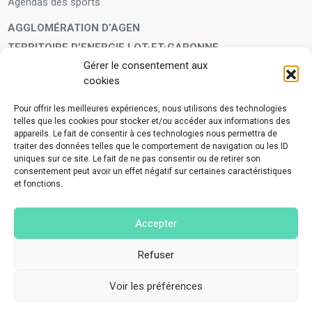
Agendas des sports
AGGLOMÉRATION D’AGEN
TERRITOIRE D’ENERGIE LOT-ET-GARONNE
Gérer le consentement aux
LA FAMILLE
cookies
Petite enfance
Enfants et adolescents
Pour offrir les meilleures expériences, nous utilisons des technologies
telles que les cookies pour stocker et/ou accéder aux informations des
VIVRE À VOS CÔTÉS
appareils. Le fait de consentir à ces technologies nous permettra de
Service municipal d’aide administrative
traiter des données telles que le comportement de navigation ou les ID
uniques sur ce site. Le fait de ne pas consentir ou de retirer son
Aide à la personne en difficulté
consentement peut avoir un effet négatif sur certaines caractéristiques
Télé-alerte
et fonctions.
Voisins vigilants
BIEN VIVRE ENSEMBLE
Accepter
Collecte des déchets ménagers et encombrants
Application Mes déchets-Agglo Agen
Refuser
Lutte contre les nuisances
Voir les préférences
©2023 Tous droits réservés - Made with love by
Nov#Agency