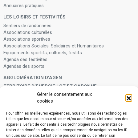
Annuaires pratiques
LES LOISIRS ET FESTIVITÉS
Sentiers de randonnées
Associations culturelles
Associations sportives
Associations Sociales, Solidaires et Humanitaires
Equipements sportifs, culturels, festifs
Agenda des festivités
Agendas des sports
AGGLOMÉRATION D’AGEN
TERRITOIRE D’ENERGIE LOT-ET-GARONNE
Gérer le consentement aux
LA FAMILLE
cookies
Petite enfance
Enfants et adolescents
Pour offrir les meilleures expériences, nous utilisons des technologies
telles que les cookies pour stocker et/ou accéder aux informations des
VIVRE À VOS CÔTÉS
appareils. Le fait de consentir à ces technologies nous permettra de
Service municipal d’aide administrative
traiter des données telles que le comportement de navigation ou les ID
uniques sur ce site. Le fait de ne pas consentir ou de retirer son
Aide à la personne en difficulté