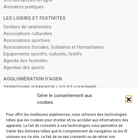
Vos démarches en ligne
Annuaires pratiques
LES LOISIRS ET FESTIVITÉS
Sentiers de randonnées
Associations culturelles
Associations sportives
Associations Sociales, Solidaires et Humanitaires
Equipements sportifs, culturels, festifs
Agenda des festivités
Agendas des sports
AGGLOMÉRATION D’AGEN
TERRITOIRE D’ENERGIE LOT-ET-GARONNE
Gérer le consentement aux
LA FAMILLE
cookies
Petite enfance
Enfants et adolescents
Pour offrir les meilleures expériences, nous utilisons des technologies
telles que les cookies pour stocker et/ou accéder aux informations des
VIVRE À VOS CÔTÉS
appareils. Le fait de consentir à ces technologies nous permettra de
Service municipal d’aide administrative
traiter des données telles que le comportement de navigation ou les ID
uniques sur ce site. Le fait de ne pas consentir ou de retirer son