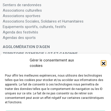
Sentiers de randonnées
Associations culturelles
Associations sportives
Associations Sociales, Solidaires et Humanitaires
Equipements sportifs, culturels, festifs
Agenda des festivités
Agendas des sports
AGGLOMÉRATION D’AGEN
TERRITOIRE D’ENERGIE LOT-ET-GARONNE
Gérer le consentement aux
LA FAMILLE
cookies
Petite enfance
Enfants et adolescents
Pour offrir les meilleures expériences, nous utilisons des technologies
telles que les cookies pour stocker et/ou accéder aux informations des
VIVRE À VOS CÔTÉS
appareils. Le fait de consentir à ces technologies nous permettra de
Service municipal d’aide administrative
traiter des données telles que le comportement de navigation ou les ID
uniques sur ce site. Le fait de ne pas consentir ou de retirer son
Aide à la personne en difficulté
consentement peut avoir un effet négatif sur certaines caractéristiques
Télé-alerte
et fonctions.
Voisins vigilants