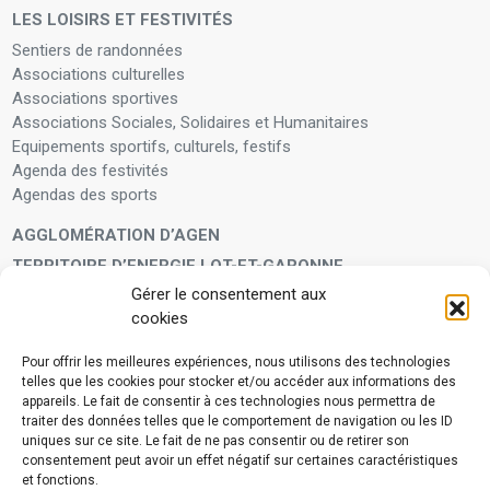
LES LOISIRS ET FESTIVITÉS
Sentiers de randonnées
Associations culturelles
Associations sportives
Associations Sociales, Solidaires et Humanitaires
Equipements sportifs, culturels, festifs
Agenda des festivités
Agendas des sports
AGGLOMÉRATION D’AGEN
TERRITOIRE D’ENERGIE LOT-ET-GARONNE
Gérer le consentement aux
LA FAMILLE
cookies
Petite enfance
Enfants et adolescents
Pour offrir les meilleures expériences, nous utilisons des technologies
telles que les cookies pour stocker et/ou accéder aux informations des
VIVRE À VOS CÔTÉS
appareils. Le fait de consentir à ces technologies nous permettra de
Service municipal d’aide administrative
traiter des données telles que le comportement de navigation ou les ID
uniques sur ce site. Le fait de ne pas consentir ou de retirer son
Aide à la personne en difficulté
consentement peut avoir un effet négatif sur certaines caractéristiques
Télé-alerte
et fonctions.