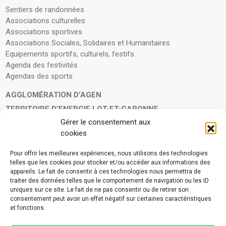
Sentiers de randonnées
Associations culturelles
Associations sportives
Associations Sociales, Solidaires et Humanitaires
Equipements sportifs, culturels, festifs
Agenda des festivités
Agendas des sports
AGGLOMÉRATION D’AGEN
TERRITOIRE D’ENERGIE LOT-ET-GARONNE
Gérer le consentement aux
LA FAMILLE
cookies
Petite enfance
Enfants et adolescents
Pour offrir les meilleures expériences, nous utilisons des technologies
telles que les cookies pour stocker et/ou accéder aux informations des
VIVRE À VOS CÔTÉS
appareils. Le fait de consentir à ces technologies nous permettra de
Service municipal d’aide administrative
traiter des données telles que le comportement de navigation ou les ID
uniques sur ce site. Le fait de ne pas consentir ou de retirer son
Aide à la personne en difficulté
consentement peut avoir un effet négatif sur certaines caractéristiques
Télé-alerte
et fonctions.
Voisins vigilants