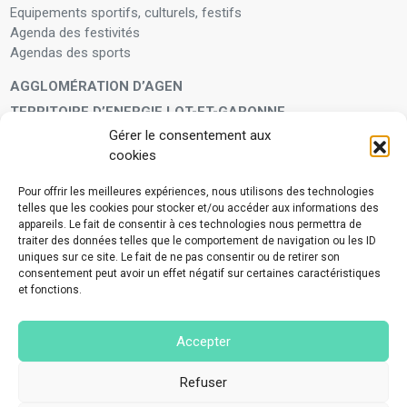
Equipements sportifs, culturels, festifs
Agenda des festivités
Agendas des sports
AGGLOMÉRATION D’AGEN
TERRITOIRE D’ENERGIE LOT-ET-GARONNE
Gérer le consentement aux
LA FAMILLE
cookies
Petite enfance
Enfants et adolescents
Pour offrir les meilleures expériences, nous utilisons des technologies
telles que les cookies pour stocker et/ou accéder aux informations des
VIVRE À VOS CÔTÉS
appareils. Le fait de consentir à ces technologies nous permettra de
Service municipal d’aide administrative
traiter des données telles que le comportement de navigation ou les ID
uniques sur ce site. Le fait de ne pas consentir ou de retirer son
Aide à la personne en difficulté
consentement peut avoir un effet négatif sur certaines caractéristiques
Télé-alerte
et fonctions.
Voisins vigilants
BIEN VIVRE ENSEMBLE
Accepter
Collecte des déchets ménagers et encombrants
Application Mes déchets-Agglo Agen
Refuser
Lutte contre les nuisances