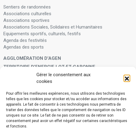
Sentiers de randonnées
Associations culturelles
Associations sportives
Associations Sociales, Solidaires et Humanitaires
Equipements sportifs, culturels, festifs
Agenda des festivités
Agendas des sports
AGGLOMÉRATION D’AGEN
TERRITOIRE D’ENERGIE LOT-ET-GARONNE
Gérer le consentement aux
LA FAMILLE
cookies
Petite enfance
Enfants et adolescents
Pour offrir les meilleures expériences, nous utilisons des technologies
telles que les cookies pour stocker et/ou accéder aux informations des
VIVRE À VOS CÔTÉS
appareils. Le fait de consentir à ces technologies nous permettra de
Service municipal d’aide administrative
traiter des données telles que le comportement de navigation ou les ID
uniques sur ce site. Le fait de ne pas consentir ou de retirer son
Aide à la personne en difficulté
consentement peut avoir un effet négatif sur certaines caractéristiques
Télé-alerte
et fonctions.
Voisins vigilants