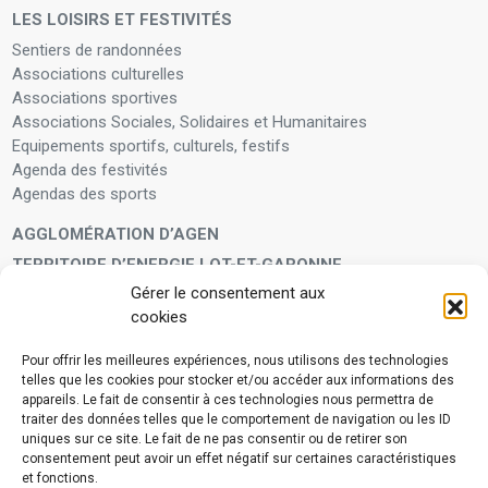
LES LOISIRS ET FESTIVITÉS
Sentiers de randonnées
Associations culturelles
Associations sportives
Associations Sociales, Solidaires et Humanitaires
Equipements sportifs, culturels, festifs
Agenda des festivités
Agendas des sports
AGGLOMÉRATION D’AGEN
TERRITOIRE D’ENERGIE LOT-ET-GARONNE
Gérer le consentement aux
LA FAMILLE
cookies
Petite enfance
Enfants et adolescents
Pour offrir les meilleures expériences, nous utilisons des technologies
telles que les cookies pour stocker et/ou accéder aux informations des
VIVRE À VOS CÔTÉS
appareils. Le fait de consentir à ces technologies nous permettra de
Service municipal d’aide administrative
traiter des données telles que le comportement de navigation ou les ID
uniques sur ce site. Le fait de ne pas consentir ou de retirer son
Aide à la personne en difficulté
consentement peut avoir un effet négatif sur certaines caractéristiques
Télé-alerte
et fonctions.