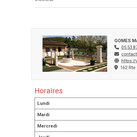
GOMES Ma
05.53.8
contac
https:/
162 Rte 
Horaires
Lundi
Mardi
Mercredi