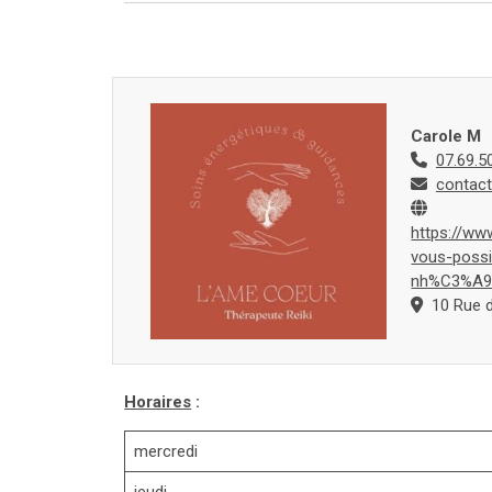
Carole M
07.69.5
contac
https://ww
vous-possi
nh%C3%A9s
10 Rue d
Horaires
:
mercredi
jeudi