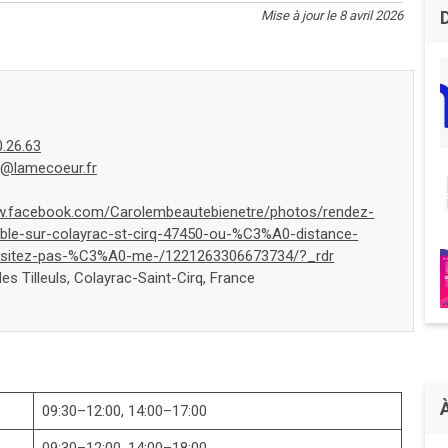
Mise à jour le 8 avril 2026
0.26.63
t@lamecoeur.fr
w.facebook.com/Carolembeautebienetre/photos/rendez-
ble-sur-colayrac-st-cirq-47450-ou-%C3%A0-distance-
itez-pas-%C3%A0-me-/1221263306673734/?_rdr
es Tilleuls, Colayrac-Saint-Cirq, France
09:30–12:00, 14:00–17:00
09:30–12:00, 14:00–18:00