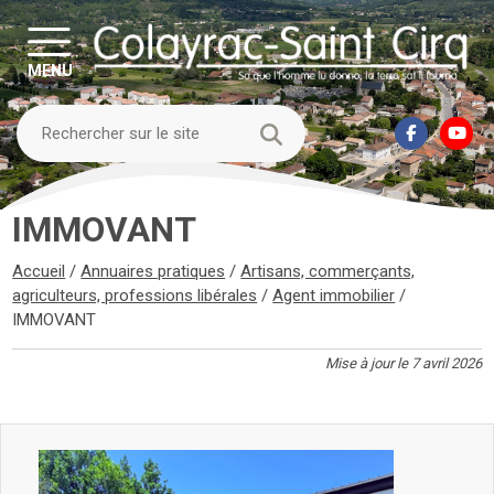
MENU
IMMOVANT
Accueil
/
Annuaires pratiques
/
Artisans, commerçants,
agriculteurs, professions libérales
/
Agent immobilier
/
IMMOVANT
Mise à jour le 7 avril 2026