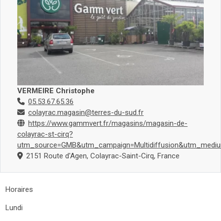
VERMEIRE Christophe
05.53.67.65.36
colayrac.magasin@terres-du-sud.fr
https://www.gammvert.fr/magasins/magasin-de-
colayrac-st-cirq?
utm_source=GMB&utm_campaign=Multidiffusion&utm_mediu
2151 Route d'Agen, Colayrac-Saint-Cirq, France
Horaires
Lundi