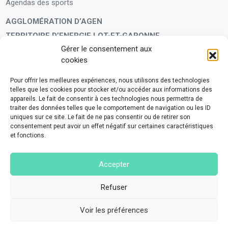
Agendas des sports
AGGLOMÉRATION D’AGEN
TERRITOIRE D’ENERGIE LOT-ET-GARONNE
Gérer le consentement aux
LA FAMILLE
cookies
Petite enfance
Enfants et adolescents
Pour offrir les meilleures expériences, nous utilisons des technologies
telles que les cookies pour stocker et/ou accéder aux informations des
VIVRE À VOS CÔTÉS
appareils. Le fait de consentir à ces technologies nous permettra de
Service municipal d’aide administrative
traiter des données telles que le comportement de navigation ou les ID
uniques sur ce site. Le fait de ne pas consentir ou de retirer son
Aide à la personne en difficulté
consentement peut avoir un effet négatif sur certaines caractéristiques
Télé-alerte
et fonctions.
Voisins vigilants
BIEN VIVRE ENSEMBLE
Accepter
Collecte des déchets ménagers et encombrants
Application Mes déchets-Agglo Agen
Refuser
Lutte contre les nuisances
Voir les préférences
©2023 Tous droits réservés - Made with love by
Nov#Agency