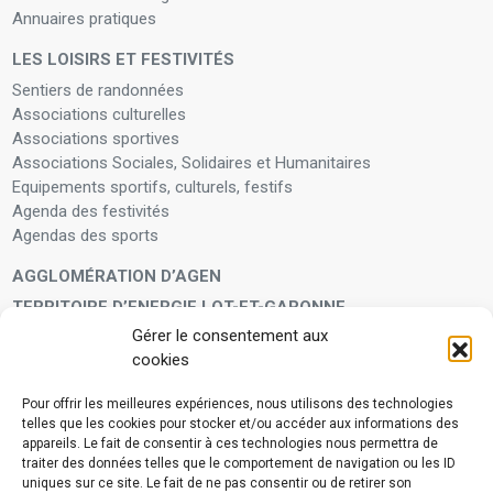
Annuaires pratiques
LES LOISIRS ET FESTIVITÉS
Sentiers de randonnées
Associations culturelles
Associations sportives
Associations Sociales, Solidaires et Humanitaires
Equipements sportifs, culturels, festifs
Agenda des festivités
Agendas des sports
AGGLOMÉRATION D’AGEN
TERRITOIRE D’ENERGIE LOT-ET-GARONNE
Gérer le consentement aux
LA FAMILLE
cookies
Petite enfance
Enfants et adolescents
Pour offrir les meilleures expériences, nous utilisons des technologies
telles que les cookies pour stocker et/ou accéder aux informations des
VIVRE À VOS CÔTÉS
appareils. Le fait de consentir à ces technologies nous permettra de
Service municipal d’aide administrative
traiter des données telles que le comportement de navigation ou les ID
uniques sur ce site. Le fait de ne pas consentir ou de retirer son
Aide à la personne en difficulté