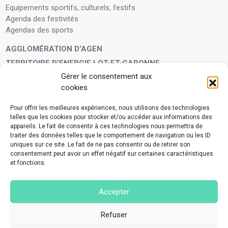
Equipements sportifs, culturels, festifs
Agenda des festivités
Agendas des sports
AGGLOMÉRATION D’AGEN
TERRITOIRE D’ENERGIE LOT-ET-GARONNE
Gérer le consentement aux
LA FAMILLE
cookies
Petite enfance
Enfants et adolescents
Pour offrir les meilleures expériences, nous utilisons des technologies
telles que les cookies pour stocker et/ou accéder aux informations des
VIVRE À VOS CÔTÉS
appareils. Le fait de consentir à ces technologies nous permettra de
Service municipal d’aide administrative
traiter des données telles que le comportement de navigation ou les ID
uniques sur ce site. Le fait de ne pas consentir ou de retirer son
Aide à la personne en difficulté
consentement peut avoir un effet négatif sur certaines caractéristiques
Télé-alerte
et fonctions.
Voisins vigilants
BIEN VIVRE ENSEMBLE
Accepter
Collecte des déchets ménagers et encombrants
Application Mes déchets-Agglo Agen
Refuser
Lutte contre les nuisances