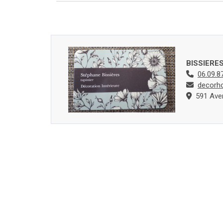
BISSIERE
06.09.8
decorh
591 Aven