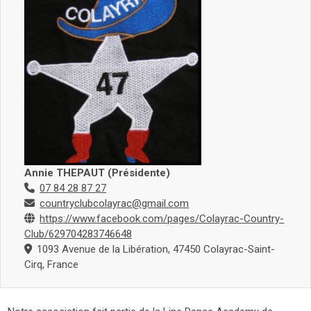
Annie THEPAUT (Présidente)
07 84 28 87 27
countryclubcolayrac@gmail.com
https://www.facebook.com/pages/Colayrac-Country-
Club/629704283746648
1093 Avenue de la Libération, 47450 Colayrac-Saint-
Cirq, France