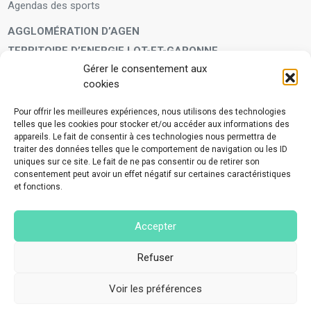
Agendas des sports
AGGLOMÉRATION D’AGEN
TERRITOIRE D’ENERGIE LOT-ET-GARONNE
Gérer le consentement aux
LA FAMILLE
cookies
Petite enfance
Enfants et adolescents
Pour offrir les meilleures expériences, nous utilisons des technologies
telles que les cookies pour stocker et/ou accéder aux informations des
VIVRE À VOS CÔTÉS
appareils. Le fait de consentir à ces technologies nous permettra de
Service municipal d’aide administrative
traiter des données telles que le comportement de navigation ou les ID
uniques sur ce site. Le fait de ne pas consentir ou de retirer son
Aide à la personne en difficulté
consentement peut avoir un effet négatif sur certaines caractéristiques
Télé-alerte
et fonctions.
Voisins vigilants
BIEN VIVRE ENSEMBLE
Accepter
Collecte des déchets ménagers et encombrants
Application Mes déchets-Agglo Agen
Refuser
Lutte contre les nuisances
Voir les préférences